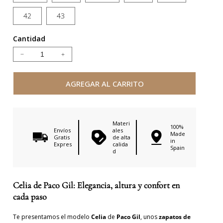
42
43
Cantidad
Reducir
Aumentar
cantidad
cantidad
para
para
AGREGAR AL CARRITO
CELIA
CELIA
BEIGE
BEIGE
SUEDE
SUEDE
Materi
100%
Envíos
ales
Made
Gratis
de alta
in
Expres
calida
Spain
d
Celia de Paco Gil: Elegancia, altura y confort en
cada paso
Te presentamos el modelo
Celia
de
Paco Gil
, unos
zapatos de