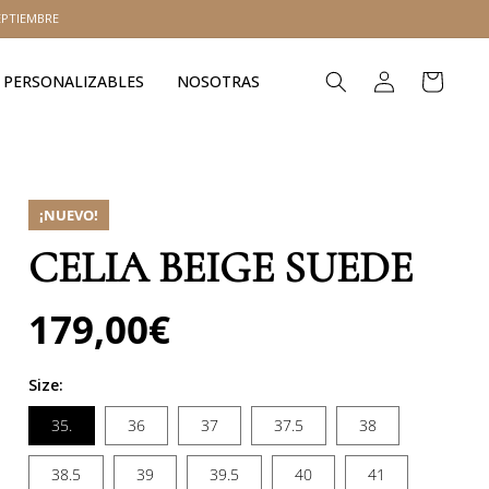
EPTIEMBRE
Iniciar
Carrito
PERSONALIZABLES
NOSOTRAS
sesión
¡NUEVO!
CELIA BEIGE SUEDE
179,00€
Precio
habitual
Size:
35.
36
37
37.5
38
38.5
39
39.5
40
41