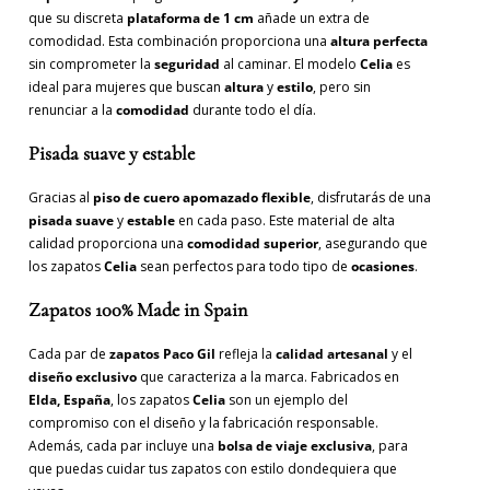
que su discreta
plataforma de 1 cm
añade un extra de
comodidad. Esta combinación proporciona una
altura perfecta
sin comprometer la
seguridad
al caminar. El modelo
Celia
es
ideal para mujeres que buscan
altura
y
estilo
, pero sin
renunciar a la
comodidad
durante todo el día.
Pisada suave y estable
Gracias al
piso de cuero apomazado flexible
, disfrutarás de una
pisada suave
y
estable
en cada paso. Este material de alta
calidad proporciona una
comodidad superior
, asegurando que
los zapatos
Celia
sean perfectos para todo tipo de
ocasiones
.
Zapatos 100% Made in Spain
Cada par de
zapatos Paco Gil
refleja la
calidad artesanal
y el
diseño exclusivo
que caracteriza a la marca. Fabricados en
Elda, España
, los zapatos
Celia
son un ejemplo del
compromiso con el diseño y la fabricación responsable.
Además, cada par incluye una
bolsa de viaje exclusiva
, para
que puedas cuidar tus zapatos con estilo dondequiera que