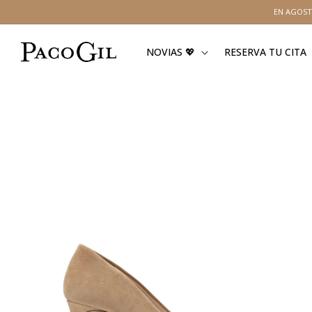
Ir
EN AGOST
directamente
al contenido
NOVIAS 💖
RESERVA TU CITA
Ir
directamente
a la
información
del producto