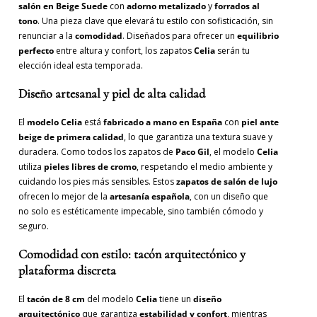
salón en Beige Suede
con
adorno metalizado
y
forrados al
tono
. Una pieza clave que elevará tu estilo con sofisticación, sin
renunciar a la
comodidad
. Diseñados para ofrecer un
equilibrio
perfecto
entre altura y confort, los zapatos
Celia
serán tu
elección ideal esta temporada.
Diseño artesanal y piel de alta calidad
El
modelo Celia
está
fabricado a mano en España
con
piel ante
beige de primera calidad
, lo que garantiza una textura suave y
duradera. Como todos los zapatos de
Paco Gil
, el modelo
Celia
utiliza
pieles libres de cromo
, respetando el medio ambiente y
cuidando los pies más sensibles. Estos
zapatos de salón de lujo
ofrecen lo mejor de la
artesanía española
, con un diseño que
no solo es estéticamente impecable, sino también cómodo y
seguro.
Comodidad con estilo: tacón arquitectónico y
plataforma discreta
El
tacón de 8 cm
del modelo
Celia
tiene un
diseño
arquitectónico
que garantiza
estabilidad y confort
, mientras