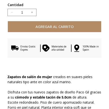
Cantidad
Reducir
Aumentar
cantidad
cantidad
para
para
AGREGAR AL CARRITO
GRETA
GRETA
MARINE
MARINE
SUEDE
SUEDE
Envíos Gratis
Materiales de
100% Made in
Expres
alta calidad
Spain
Zapatos de salón de mujer
creados en suaves pieles
naturales tipo ante en color azul marino.
Disfruta con tus nuevos zapatos de diseño Paco Gil gracias
a su
cómodo y estable tacón de 5.0cm
de altura.
Escote redondeado. Piso de cuero apomazado natural.
Forro en piel natural. Planta interior extra-soft que se