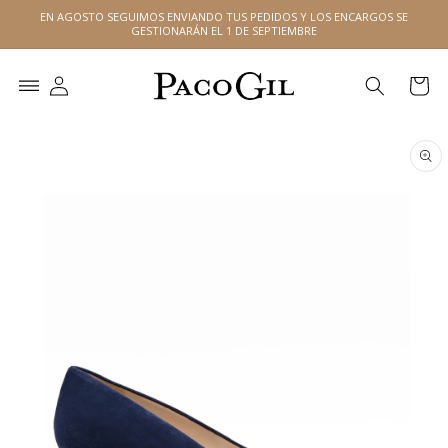
Ir
EN AGOSTO SEGUIMOS ENVIANDO TUS PEDIDOS Y LOS ENCARGOS SE
directamente
GESTIONARÁN EL 1 DE SEPTIEMBRE
al contenido
Carrito
Ir
directamente
a la
información
del producto