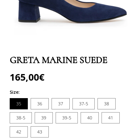
Abrir
elemento
multimedia
GRETA MARINE SUEDE
1
en
una
ventana
165,00€
Precio
modal
habitual
Size:
35
36
37
37-5
38
38-5
39
39-5
40
41
42
43