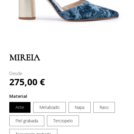
Abrir
elemento
multimedia
MIREIA
1
en
una
ventana
Desde
modal
275,00 €
Precio
habitual
Material
Ante
Metalizado
Napa
Raso
Piel grabada
Terciopelo