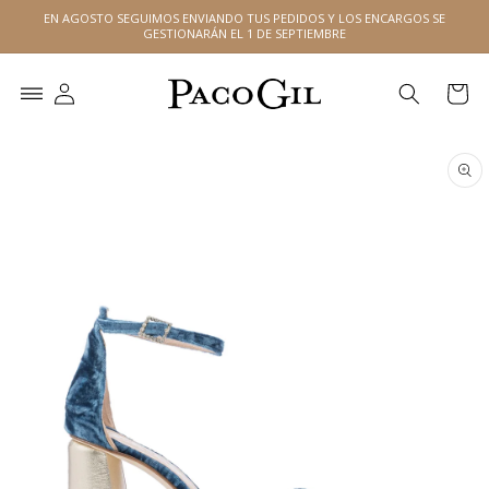
Ir
EN AGOSTO SEGUIMOS ENVIANDO TUS PEDIDOS Y LOS ENCARGOS SE
directamente
GESTIONARÁN EL 1 DE SEPTIEMBRE
al contenido
Carrito
Ir
directamente
a la
información
del producto