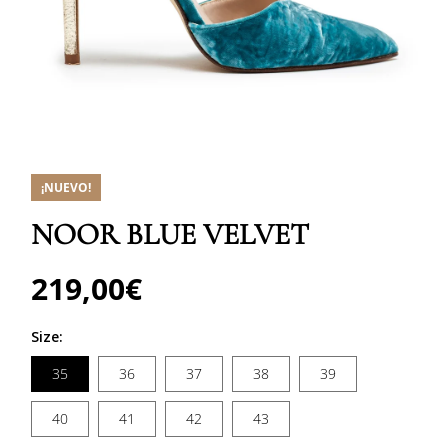
Abrir
elemento
multimedia
¡NUEVO!
1
en
una
NOOR BLUE VELVET
ventana
modal
219,00€
Precio
habitual
Size:
35
36
37
38
39
40
41
42
43