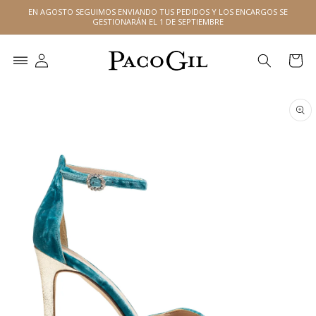
Ir
EN AGOSTO SEGUIMOS ENVIANDO TUS PEDIDOS Y LOS ENCARGOS SE
directamente
GESTIONARÁN EL 1 DE SEPTIEMBRE
al contenido
Carrito
Ir
directamente
a la
información
del producto