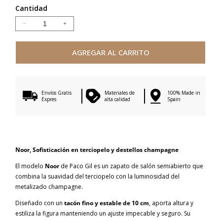
Cantidad
Reducir
Aumentar
cantidad
cantidad
para
para
AGREGAR AL CARRITO
NOOR
NOOR
BLUE
BLUE
VELVET
VELVET
Envíos Gratis
Materiales de
100% Made in
Expres
alta calidad
Spain
Noor, Sofisticación en terciopelo y destellos champagne
El modelo
Noor
de Paco Gil es un zapato de salón semiabierto que
combina la suavidad del terciopelo con la luminosidad del
metalizado champagne.
Diseñado con un
tacón fino y estable de 10 cm
, aporta altura y
estiliza la figura manteniendo un ajuste impecable y seguro. Su