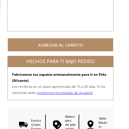
AGREGAR AL CARRITO
HECHOS PARA TI BAJO PEDIDO
Fabricamos tus zapatos artesanalmente para ti en Elda
(Alicante).
Los recibirás en un plazo aproximado de 15 a 20 días. Si los
necesitas antes
estaremos encantadas de ayudarte
.
Materi
100%
Envíos
ales
Made
Gratis
de alta
in
Expres
calida