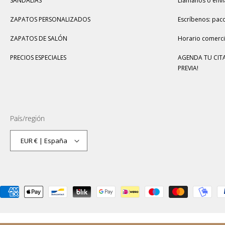
SANDALIAS
Llámanos o enví
ZAPATOS PERSONALIZADOS
Escríbenos: pac
ZAPATOS DE SALÓN
Horario comercia
PRECIOS ESPECIALES
AGENDA TU CITA
PREVIA!
País/región
EUR € | España
Formas
de