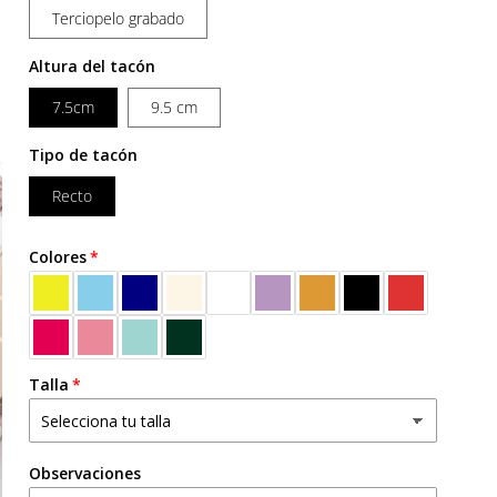
Terciopelo grabado
Altura del tacón
7.5cm
9.5 cm
Tipo de tacón
Recto
Colores
Talla
Observaciones