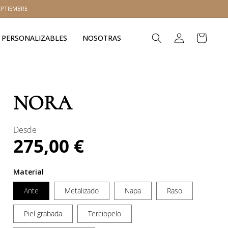
EPTIEMBRE
Iniciar
Carrito
PERSONALIZABLES
NOSOTRAS
sesión
NORA
Desde
275,00 €
Precio
habitual
Material
Ante
Metalizado
Napa
Raso
Piel grabada
Terciopelo