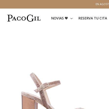
Ir
EN AGOST
directamente
al contenido
NOVIAS 💖
RESERVA TU CITA
Ir
directamente
a la
información
del producto