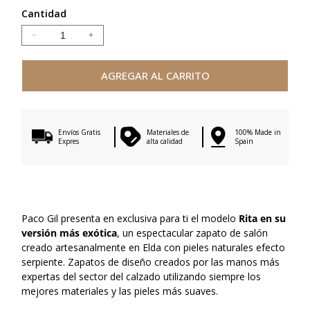
Cantidad
Reducir
Aumentar
cantidad
cantidad
para
para
AGREGAR AL CARRITO
RITA
RITA
YELLOW
YELLOW
SNAKE
SNAKE
Envíos Gratis
Materiales de
100% Made in
Expres
alta calidad
Spain
Paco Gil presenta en exclusiva para ti el modelo
Rita en su
versión más exótica
, un espectacular zapato de salón
creado artesanalmente en Elda con pieles naturales efecto
serpiente. Zapatos de diseño creados por las manos más
expertas del sector del calzado utilizando siempre los
mejores materiales y las pieles más suaves.