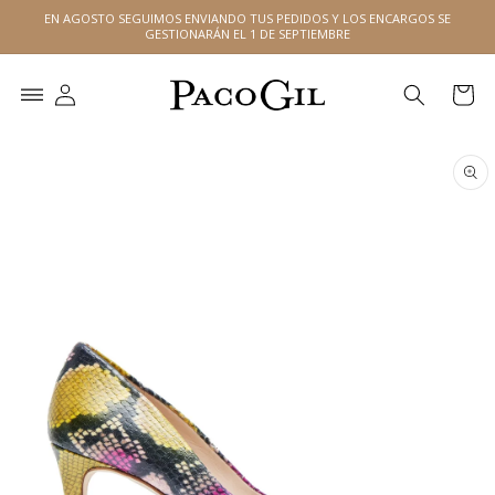
Ir
EN AGOSTO SEGUIMOS ENVIANDO TUS PEDIDOS Y LOS ENCARGOS SE
directamente
GESTIONARÁN EL 1 DE SEPTIEMBRE
al contenido
Carrito
Ir
directamente
a la
información
del producto