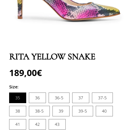
Abrir
elemento
multimedia
RITA YELLOW SNAKE
1
en
una
ventana
189,00€
Precio
modal
habitual
Size:
35
36
36-5
37
37-5
38
38-5
39
39-5
40
41
42
43