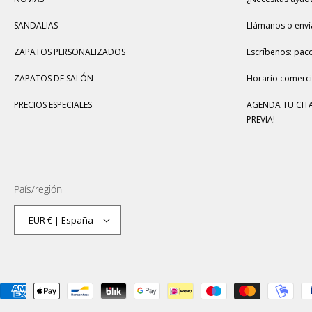
SANDALIAS
Llámanos o enví
ZAPATOS PERSONALIZADOS
Escríbenos: pac
ZAPATOS DE SALÓN
Horario comercia
PRECIOS ESPECIALES
AGENDA TU CITA
PREVIA!
País/región
EUR € | España
Formas