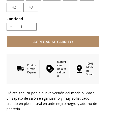
42
43
Cantidad
Reducir
Aumentar
cantidad
cantidad
para
para
AGREGAR AL CARRITO
SHASA
SHASA
BLACK
BLACK
SUEDE
SUEDE
Materi
100%
Envíos
ales
Made
Gratis
de alta
in
Expres
calida
Spain
d
Déjate seducir por la nueva versión del modelo Shasa,
un zapato de salón elegantísimo y muy sofisticado
creado en piel natural en ante negro negro y adorno de
pedrería.