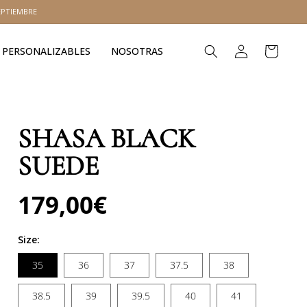
EPTIEMBRE
Iniciar
Carrito
PERSONALIZABLES
NOSOTRAS
sesión
SHASA BLACK
SUEDE
179,00€
Precio
habitual
Size:
35
36
37
37.5
38
38.5
39
39.5
40
41