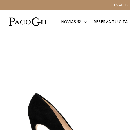
Ir
EN AGOST
directamente
al contenido
NOVIAS 💖
RESERVA TU CITA
Ir
directamente
a la
información
del producto