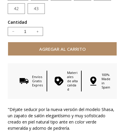
42
43
Cantidad
Reducir
Aumentar
cantidad
cantidad
para
para
AGREGAR AL CARRITO
SHASA
SHASA
GREEN
GREEN
SUEDE
SUEDE
Materi
100%
Envíos
ales
Made
Gratis
de alta
in
Expres
calida
Spain
d
"Déjate seducir por la nueva versión del modelo Shasa,
un zapato de salón elegantísimo y muy sofisticado
creado en piel natural tipo ante en color verde
esmeralda y adorno de pedrería.