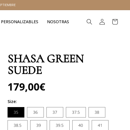
EPTIEMBRE
Iniciar
Carrito
PERSONALIZABLES
NOSOTRAS
sesión
SHASA GREEN
SUEDE
179,00€
Precio
habitual
Size:
35
36
37
37.5
38
38.5
39
39.5
40
41