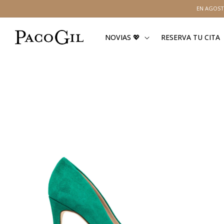
Ir
EN AGOST
directamente
al contenido
NOVIAS 💖
RESERVA TU CITA
Ir
directamente
a la
información
del producto