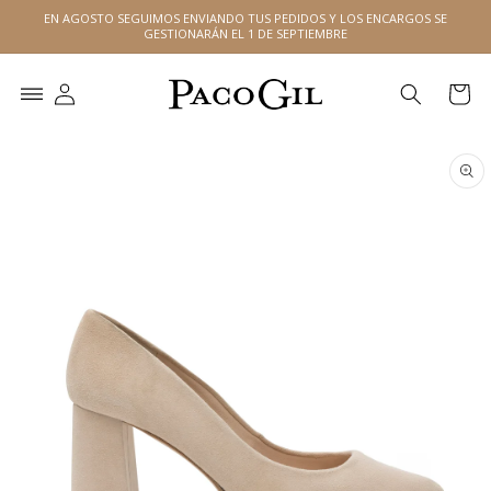
Ir
EN AGOSTO SEGUIMOS ENVIANDO TUS PEDIDOS Y LOS ENCARGOS SE
directamente
GESTIONARÁN EL 1 DE SEPTIEMBRE
al contenido
Carrito
Ir
directamente
a la
información
del producto