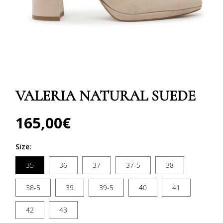
Abrir
elemento
multimedia
VALERIA NATURAL SUEDE
1
en
una
ventana
165,00€
Precio
modal
habitual
Size:
35
36
37
37-5
38
38-5
39
39-5
40
41
42
43