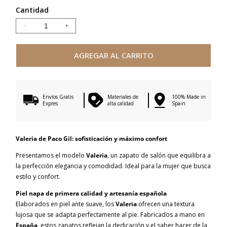
Cantidad
Reducir
Aumentar
cantidad
cantidad
para
para
AGREGAR AL CARRITO
VALERIA
VALERIA
NATURAL
NATURAL
SUEDE
SUEDE
Envíos Gratis
Materiales de
100% Made in
Expres
alta calidad
Spain
Valeria de Paco Gil: sofisticación y máximo confort
Presentamos el modelo
Valeria
, un zapato de salón que equilibra a
la perfección elegancia y comodidad. Ideal para la mujer que busca
estilo y confort.
Piel napa de primera calidad y artesanía española
Elaborados en piel ante suave, los
Valeria
ofrecen una textura
lujosa que se adapta perfectamente al pie. Fabricados a mano en
España
, estos zapatos reflejan la dedicación y el saber hacer de la