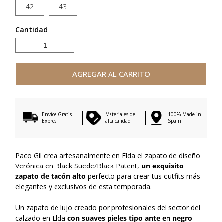
42
43
Cantidad
Reducir
Aumentar
cantidad
cantidad
para
para
AGREGAR AL CARRITO
VERONICA
VERONICA
BLACK
BLACK
SUEDE/BLACK
SUEDE/BLACK
PATENT
PATENT
Envíos Gratis
Materiales de
100% Made in
Expres
alta calidad
Spain
Paco Gil crea artesanalmente en Elda el zapato de diseño
Verónica en Black Suede/Black Patent,
un exquisito
zapato de tacón alto
perfecto para crear tus outfits más
elegantes y exclusivos de esta temporada.
Un zapato de lujo creado por profesionales del sector del
calzado en Elda
con suaves pieles tipo ante en negro