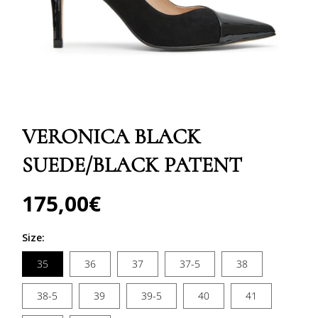
Abrir
elemento
multimedia
VERONICA BLACK
1
en
una
SUEDE/BLACK PATENT
ventana
modal
175,00€
Precio
habitual
Size:
35
36
37
37-5
38
38-5
39
39-5
40
41