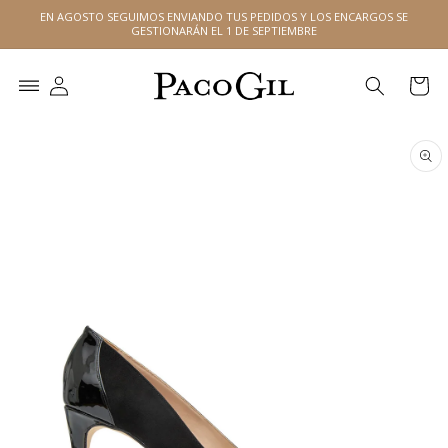
Ir
EN AGOSTO SEGUIMOS ENVIANDO TUS PEDIDOS Y LOS ENCARGOS SE
directamente
GESTIONARÁN EL 1 DE SEPTIEMBRE
al contenido
Carrito
Ir
directamente
a la
información
del producto